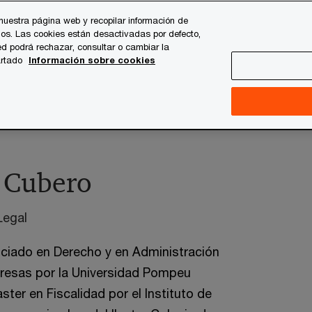
nuestra página web y recopilar información de
os. Las cookies están desactivadas por defecto,
es
Temas clave
Quiénes somos
Carrera profesi
d podrá rechazar, consultar o cambiar la
artado
Información sobre cookies
l & Consumo
l Cubero
Legal
enciado en Derecho y en Administración
resas por la Universidad Pompeu
ter en Fiscalidad por el Instituto de