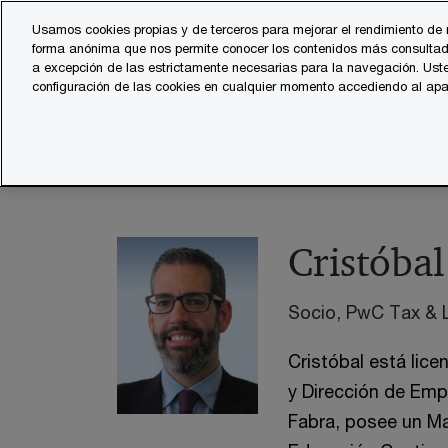
Skip
Skip
Usamos cookies propias y de terceros para mejorar el rendimiento de 
to
to
forma anónima que nos permite conocer los contenidos más consultad
Servicios
Sector
content
footer
a excepción de las estrictamente necesarias para la navegación. Uste
configuración de las cookies en cualquier momento accediendo al ap
PwC España
contacts
c
Cristóbal Cubero - Retai
Cristóba
Socio, PwC Tax & 
Cristóbal está lic
y Dirección de Emp
Fabra, posee un Mas