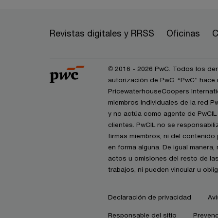
Revistas digitales y RRSS
Oficinas
C
© 2016 - 2026 PwC. Todos los dere
autorización de PwC. “PwC” hace r
PricewaterhouseCoopers Internatio
miembros individuales de la red P
y no actúa como agente de PwCIL n
clientes. PwCIL no se responsabil
firmas miembros, ni del contenido 
en forma alguna. De igual manera,
actos u omisiones del resto de la
trabajos, ni pueden vincular u obl
Declaración de privacidad
Avi
Responsable del sitio
Prevenc