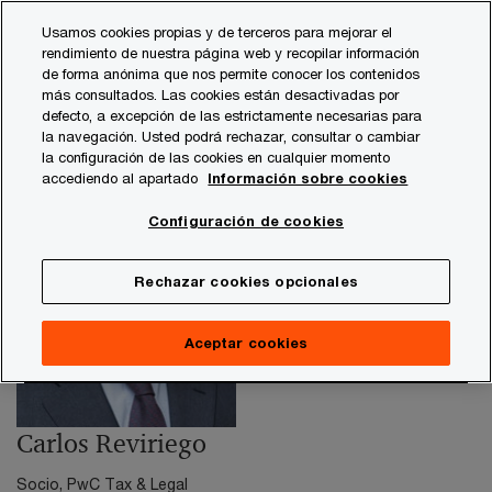
Skip
Skip
Usamos cookies propias y de terceros para mejorar el
to
to
rendimiento de nuestra página web y recopilar información
content
footer
de forma anónima que nos permite conocer los contenidos
PwC España
contacts
c
Carlos Reviriego - Turismo
más consultados. Las cookies están desactivadas por
defecto, a excepción de las estrictamente necesarias para
la navegación. Usted podrá rechazar, consultar o cambiar
la configuración de las cookies en cualquier momento
accediendo al apartado
Información sobre cookies
Configuración de cookies
Rechazar cookies opcionales
Aceptar cookies
Carlos Reviriego
Socio, PwC Tax & Legal