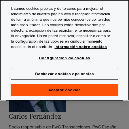
Skip
Skip
Usamos cookies propias y de terceros para mejorar el
to
to
rendimiento de nuestra página web y recopilar información
content
footer
de forma anónima que nos permite conocer los contenidos
PwC España
contacts
c
Carlos Fernández - Socio
más consultados. Las cookies están desactivadas por
defecto, a excepción de las estrictamente necesarias para
la navegación. Usted podrá rechazar, consultar o cambiar
la configuración de las cookies en cualquier momento
accediendo al apartado
Información sobre cookies
Configuración de cookies
Rechazar cookies opcionales
Aceptar cookies
Carlos Fernández
Socio responsable de PwC Transacciones, PwC España