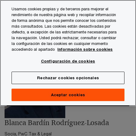
Skip
Skip
Usamos cookies propias y de terceros para mejorar el
to
to
rendimiento de nuestra página web y recopilar información
content
footer
de forma anónima que nos permite conocer los contenidos
PwC España
contacts
b
Blanca Bardín Rodríguez-Lo
más consultados. Las cookies están desactivadas por
defecto, a excepción de las estrictamente necesarias para
la navegación. Usted podrá rechazar, consultar o cambiar
la configuración de las cookies en cualquier momento
accediendo al apartado
Información sobre cookies
Configuración de cookies
Rechazar cookies opcionales
Aceptar cookies
Blanca Bardín Rodríguez-Losada
Socia, PwC Tax & Legal