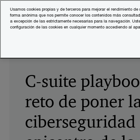
Skip
Skip
Usamos cookies propias y de terceros para mejorar el rendimiento de 
to
to
forma anónima que nos permite conocer los contenidos más consultad
Servicios
Sector
content
footer
a excepción de las estrictamente necesarias para la navegación. Uste
configuración de las cookies en cualquier momento accediendo al ap
PwC España
Consultoría
Ciberseguridad
C-suite 
C-suite playboo
reto de poner l
ciberseguridad 