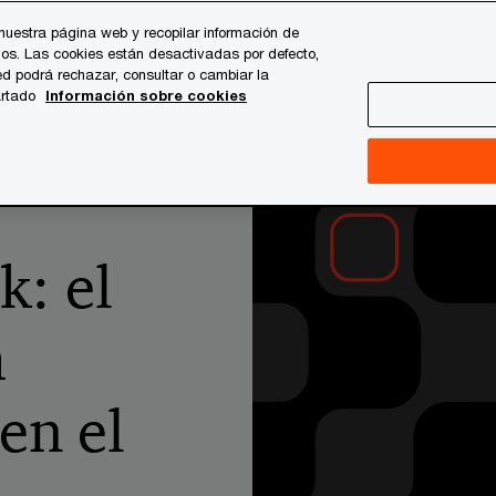
nuestra página web y recopilar información de
os. Las cookies están desactivadas por defecto,
es
Temas clave
Quiénes somos
Carrera profesi
d podrá rechazar, consultar o cambiar la
artado
Información sobre cookies
playbook: el reto de poner la ciberseguridad en el epicentro de la
k: el
a
en el