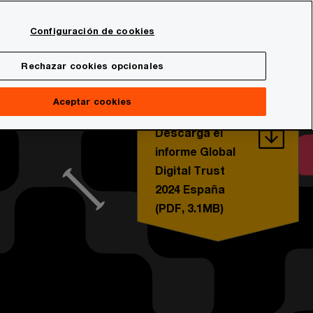
Spain
Configuración de cookies
Buscar
onal
Sala de prensa
Rechazar cookies opcionales
 innovación
Aceptar cookies
Descarga el
informe Global
Digital Trust
2024 España
(PDF, 3.1MB)