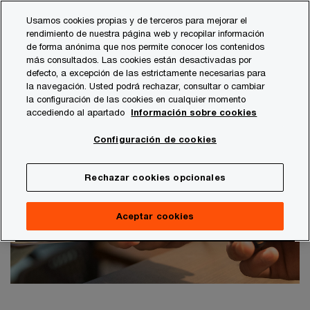
Skip
Skip
Usamos cookies propias y de terceros para mejorar el
to
to
rendimiento de nuestra página web y recopilar información
content
footer
de forma anónima que nos permite conocer los contenidos
PwC España
Asesoramiento fiscal y legal
NewLaw
F
más consultados. Las cookies están desactivadas por
defecto, a excepción de las estrictamente necesarias para
Control de certificados electrónicos, gestión de
la navegación. Usted podrá rechazar, consultar o cambiar
la configuración de las cookies en cualquier momento
firma digital y centralización de notificaciones de
accediendo al apartado
Información sobre cookies
la Administración Pública
Firma electrónica
Configuración de cookies
Rechazar cookies opcionales
Aceptar cookies