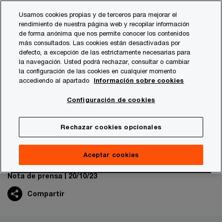
Skip
Skip
Usamos cookies propias y de terceros para mejorar el
to
to
rendimiento de nuestra página web y recopilar información
content
footer
de forma anónima que nos permite conocer los contenidos
PwC España
Sala de prensa
Notas de prensa
2023
más consultados. Las cookies están desactivadas por
defecto, a excepción de las estrictamente necesarias para
la navegación. Usted podrá rechazar, consultar o cambiar
la configuración de las cookies en cualquier momento
El mundo debería reducir la
accediendo al apartado
Información sobre cookies
intensidad de carbono siete
Configuración de cookies
veces más rápido para limitar el
Rechazar cookies opcionales
calentamiento global a 1,5 ºC
Aceptar cookies
Nota de prensa
20/10/23
Compartir