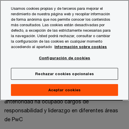
Skip
Skip
Usamos cookies propias y de terceros para mejorar el
to
to
rendimiento de nuestra página web y recopilar información
content
footer
de forma anónima que nos permite conocer los contenidos
PwC España
Quiénes somos
Comité de Estrategia y Co
más consultados. Las cookies están desactivadas por
defecto, a excepción de las estrictamente necesarias para
la navegación. Usted podrá rechazar, consultar o cambiar
la configuración de las cookies en cualquier momento
Gonzalo Sanchez
accediendo al apartado
Información sobre cookies
Presidente de PwC España y miembro del
Configuración de cookies
Global Strategy Council
Madrid, PwC España
Rechazar cookies opcionales
Galardonado como uno de los líderes
Aceptar cookies
empresariales más influyentes de España, con
anterioridad ha ocupado cargos de
responsabilidad y liderazgo en diferentes áreas
de PwC