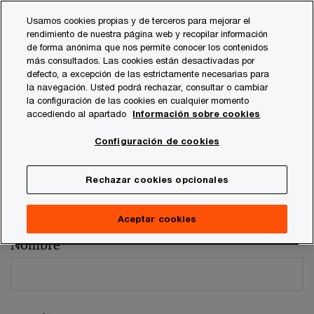
Skip
Skip
Usamos cookies propias y de terceros para mejorar el
to
to
rendimiento de nuestra página web y recopilar información
content
footer
de forma anónima que nos permite conocer los contenidos
más consultados. Las cookies están desactivadas por
defecto, a excepción de las estrictamente necesarias para
la navegación. Usted podrá rechazar, consultar o cambiar
la configuración de las cookies en cualquier momento
accediendo al apartado
Información sobre cookies
Comentarios y sugerencias
Configuración de cookies
Por favor, facilítenos los siguientes datos
Rechazar cookies opcionales
Los campos marcados con un asterisco son obligatorios (
*
)
Persona de contacto:
Patricia Punsoda
Aceptar cookies
Nombre
*