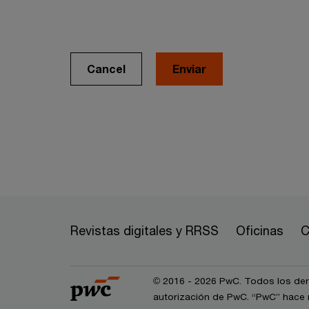
Cancel
Revistas digitales y RRSS
Oficinas
C
© 2016 - 2026 PwC. Todos los dere
autorización de PwC. “PwC” hace r