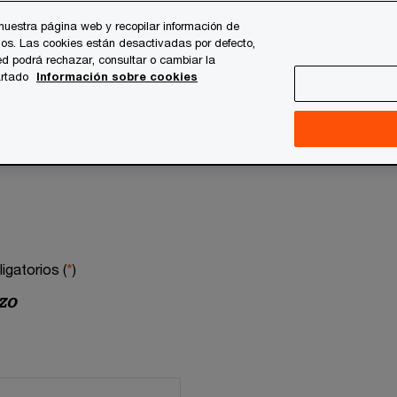
nuestra página web y recopilar información de
os. Las cookies están desactivadas por defecto,
d podrá rechazar, consultar o cambiar la
artado
Información sobre cookies
gatorios (
*
)
zo