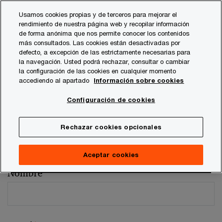
Skip
Skip
Usamos cookies propias y de terceros para mejorar el
to
to
rendimiento de nuestra página web y recopilar información
content
footer
de forma anónima que nos permite conocer los contenidos
más consultados. Las cookies están desactivadas por
defecto, a excepción de las estrictamente necesarias para
la navegación. Usted podrá rechazar, consultar o cambiar
la configuración de las cookies en cualquier momento
accediendo al apartado
Información sobre cookies
Comentarios y sugerencias
Configuración de cookies
Por favor, facilítenos los siguientes datos
Rechazar cookies opcionales
Los campos marcados con un asterisco son obligatorios (
*
)
Persona de contacto:
Lidia Camps Mur
Aceptar cookies
Nombre
*