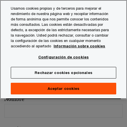
Skip
Skip
Usamos cookies propias y de terceros para mejorar el
to
to
rendimiento de nuestra página web y recopilar información
content
footer
de forma anónima que nos permite conocer los contenidos
más consultados. Las cookies están desactivadas por
defecto, a excepción de las estrictamente necesarias para
la navegación. Usted podrá rechazar, consultar o cambiar
la configuración de las cookies en cualquier momento
accediendo al apartado
Información sobre cookies
Comentarios y sugerencias
Configuración de cookies
Por favor, facilítenos los siguientes datos
Rechazar cookies opcionales
Los campos marcados con un asterisco son obligatorios (
*
)
Persona de contacto:
Jose Félix Galvez
Aceptar cookies
Nombre
*