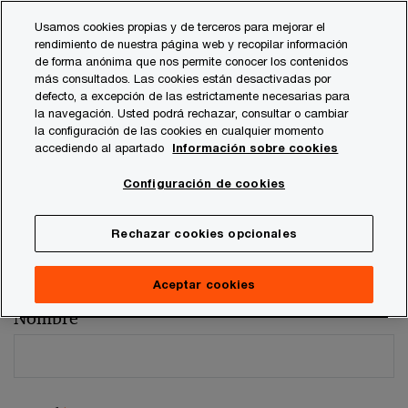
Skip
Skip
Usamos cookies propias y de terceros para mejorar el
to
to
rendimiento de nuestra página web y recopilar información
content
footer
de forma anónima que nos permite conocer los contenidos
más consultados. Las cookies están desactivadas por
defecto, a excepción de las estrictamente necesarias para
la navegación. Usted podrá rechazar, consultar o cambiar
la configuración de las cookies en cualquier momento
accediendo al apartado
Información sobre cookies
Comentarios y sugerencias
Configuración de cookies
Por favor, facilítenos los siguientes datos
Rechazar cookies opcionales
Los campos marcados con un asterisco son obligatorios (
*
)
Persona de contacto:
Ignacio Quintana
Aceptar cookies
Nombre
*