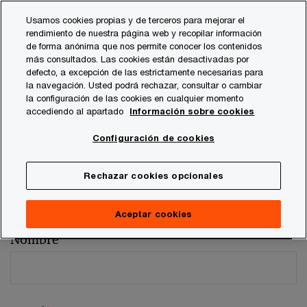
Skip
Skip
Usamos cookies propias y de terceros para mejorar el
to
to
rendimiento de nuestra página web y recopilar información
content
footer
de forma anónima que nos permite conocer los contenidos
más consultados. Las cookies están desactivadas por
defecto, a excepción de las estrictamente necesarias para
la navegación. Usted podrá rechazar, consultar o cambiar
la configuración de las cookies en cualquier momento
accediendo al apartado
Información sobre cookies
Comentarios y sugerencias
Configuración de cookies
Por favor, facilítenos los siguientes datos
Rechazar cookies opcionales
Los campos marcados con un asterisco son obligatorios (
*
)
Persona de contacto:
Francisco Cavero
Aceptar cookies
Nombre
*