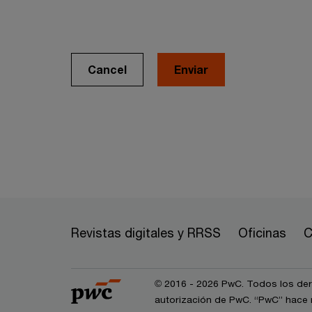
Cancel
Revistas digitales y RRSS
Oficinas
C
© 2016 - 2026 PwC. Todos los dere
autorización de PwC. “PwC” hace r