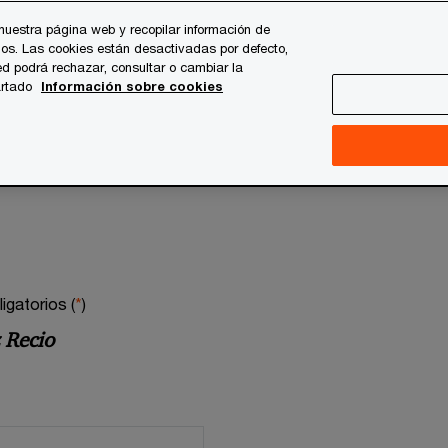
nuestra página web y recopilar información de
os. Las cookies están desactivadas por defecto,
d podrá rechazar, consultar o cambiar la
artado
Información sobre cookies
gatorios (
*
)
 Recio