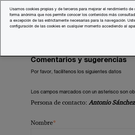
Skip
Skip
Usamos cookies propias y de terceros para mejorar el rendimiento de 
to
to
forma anónima que nos permite conocer los contenidos más consultad
content
footer
a excepción de las estrictamente necesarias para la navegación. Uste
configuración de las cookies en cualquier momento accediendo al ap
Comentarios y sugerencias
Por favor, facilítenos los siguientes datos
Los campos marcados con un asterisco son obli
Persona de contacto:
Antonio Sánchez
*
Nombre