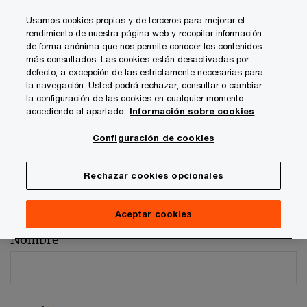
Skip
Skip
Usamos cookies propias y de terceros para mejorar el
to
to
rendimiento de nuestra página web y recopilar información
content
footer
de forma anónima que nos permite conocer los contenidos
más consultados. Las cookies están desactivadas por
defecto, a excepción de las estrictamente necesarias para
la navegación. Usted podrá rechazar, consultar o cambiar
la configuración de las cookies en cualquier momento
accediendo al apartado
Información sobre cookies
Comentarios y sugerencias
Configuración de cookies
Por favor, facilítenos los siguientes datos
Rechazar cookies opcionales
Los campos marcados con un asterisco son obligatorios (
*
)
Persona de contacto:
Antonio Padró
Aceptar cookies
Nombre
*