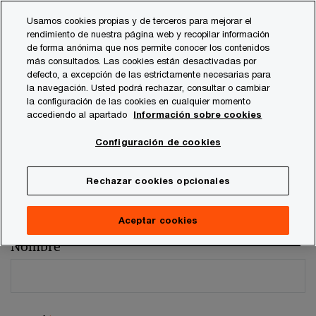
Skip
Skip
Usamos cookies propias y de terceros para mejorar el
to
to
rendimiento de nuestra página web y recopilar información
content
footer
de forma anónima que nos permite conocer los contenidos
más consultados. Las cookies están desactivadas por
defecto, a excepción de las estrictamente necesarias para
la navegación. Usted podrá rechazar, consultar o cambiar
la configuración de las cookies en cualquier momento
accediendo al apartado
Información sobre cookies
Comentarios y sugerencias
Configuración de cookies
Por favor, facilítenos los siguientes datos
Rechazar cookies opcionales
Los campos marcados con un asterisco son obligatorios (
*
)
Persona de contacto:
Jaime García
Aceptar cookies
Nombre
*