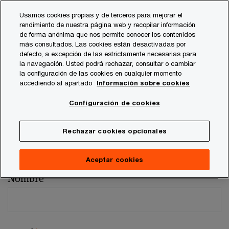
Skip
Skip
Usamos cookies propias y de terceros para mejorar el
to
to
rendimiento de nuestra página web y recopilar información
content
footer
de forma anónima que nos permite conocer los contenidos
más consultados. Las cookies están desactivadas por
defecto, a excepción de las estrictamente necesarias para
la navegación. Usted podrá rechazar, consultar o cambiar
la configuración de las cookies en cualquier momento
accediendo al apartado
Información sobre cookies
Comentarios y sugerencias
Configuración de cookies
Por favor, facilítenos los siguientes datos
Rechazar cookies opcionales
Los campos marcados con un asterisco son obligatorios (
*
)
Persona de contacto:
Francisco Marín
Aceptar cookies
Nombre
*