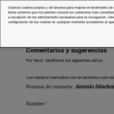
Skip
Skip
Usamos cookies propias y de terceros para mejorar el rendimiento de 
to
to
forma anónima que nos permite conocer los contenidos más consultad
content
footer
a excepción de las estrictamente necesarias para la navegación. Uste
configuración de las cookies en cualquier momento accediendo al ap
Comentarios y sugerencias
Por favor, facilítenos los siguientes datos
Los campos marcados con un asterisco son obli
Persona de contacto:
Antonio Sánchez
*
Nombre