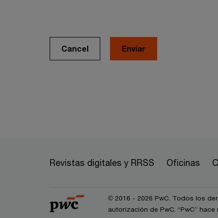
Cancel
Revistas digitales y RRSS
Oficinas
C
© 2016 - 2026 PwC. Todos los dere
autorización de PwC. “PwC” hace r