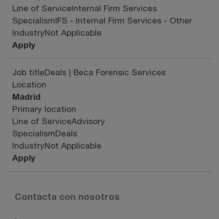
Line of Service
Internal Firm Services
Specialism
IFS - Internal Firm Services - Other
Industry
Not Applicable
Apply
Job title
Deals | Beca Forensic Services
Location
Madrid
Primary location
Line of Service
Advisory
Specialism
Deals
Industry
Not Applicable
Apply
Contacta con nosotros