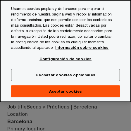
Skip
Skip
Usamos cookies propias y de terceros para mejorar el
to
to
rendimiento de nuestra página web y recopilar información
content
footer
de forma anónima que nos permite conocer los contenidos
PwC España
Carrera profesional
Becas y prácticas prof
más consultados. Las cookies están desactivadas por
defecto, a excepción de las estrictamente necesarias para
la navegación. Usted podrá rechazar, consultar o cambiar
la configuración de las cookies en cualquier momento
Job search results
accediendo al apartado
Información sobre cookies
Configuración de cookies
Modify search
Search
Rechazar cookies opcionales
Loading, please wait
Aceptar cookies
Job title
Becas y Prácticas | Barcelona
Location
Barcelona
Primary location